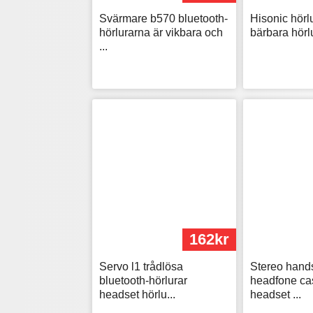
Svärmare b570 bluetooth-
Hisonic hörl
hörlurarna är vikbara och
bärbara hörlu
...
162kr
Servo l1 trådlösa
Stereo hand
bluetooth-hörlurar
headfone ca
headset hörlu...
headset ...