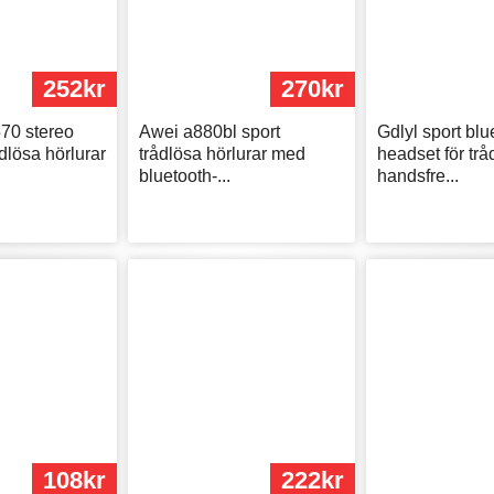
252kr
270kr
70 stereo
Awei a880bl sport
Gdlyl sport blu
dlösa hörlurar
trådlösa hörlurar med
headset för trå
bluetooth-...
handsfre...
108kr
222kr