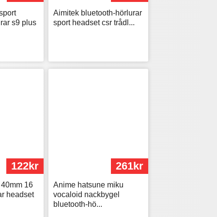
sport
Aimitek bluetooth-hörlurar
rar s9 plus
sport headset csr trådl...
122kr
261kr
t 40mm 16
Anime hatsune miku
ar headset
vocaloid nackbygel
bluetooth-hö...