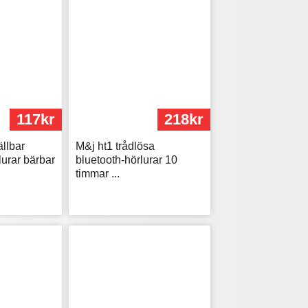
117kr
218kr
llbar
M&j ht1 trådlösa
lurar bärbar
bluetooth-hörlurar 10
timmar ...