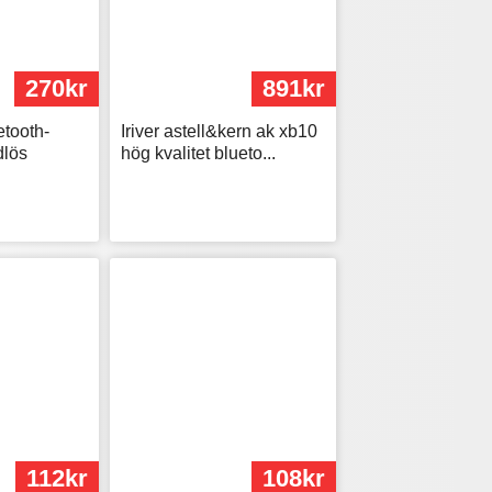
270kr
891kr
etooth-
Iriver astell&kern ak xb10
dlös
hög kvalitet blueto...
112kr
108kr