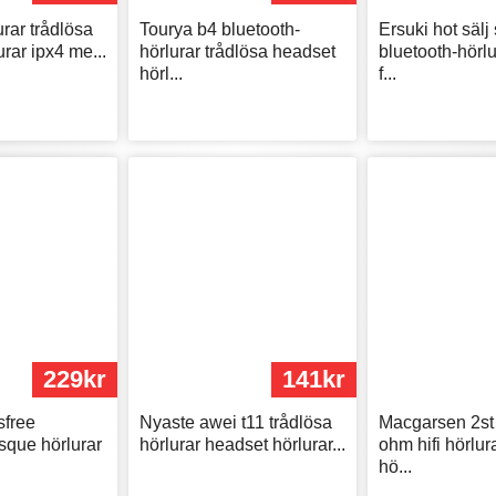
urar trådlösa
Tourya b4 bluetooth-
Ersuki hot sälj 
rar ipx4 me...
hörlurar trådlösa headset
bluetooth-hörlu
hörl...
f...
229kr
141kr
sfree
Nyaste awei t11 trådlösa
Macgarsen 2s
sque hörlurar
hörlurar headset hörlurar...
ohm hifi hörlur
hö...