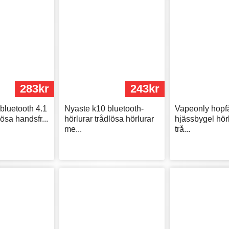
283kr
243kr
bluetooth 4.1
Nyaste k10 bluetooth-
Vapeonly hopfä
lösa handsfr...
hörlurar trådlösa hörlurar
hjässbygel hör
me...
trå...