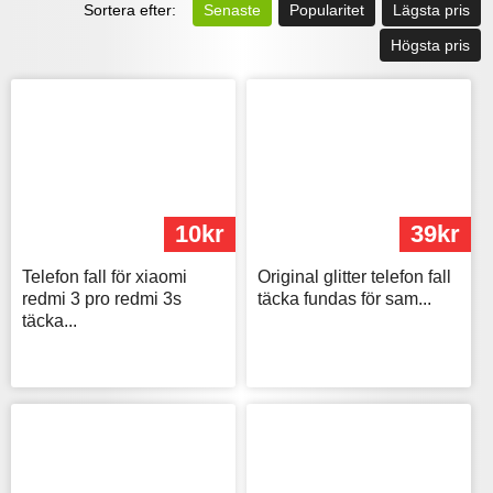
Sortera efter:
Senaste
Popularitet
Lägsta pris
Högsta pris
10kr
39kr
Telefon fall för xiaomi
Original glitter telefon fall
redmi 3 pro redmi 3s
täcka fundas för sam...
täcka...