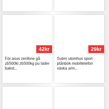
42kr
29kr
För asus zenfone gå
Subin utomhus sport
zb500kl zb500kg pu läder
plånbok mobiltelefon
bakst...
väska arm...