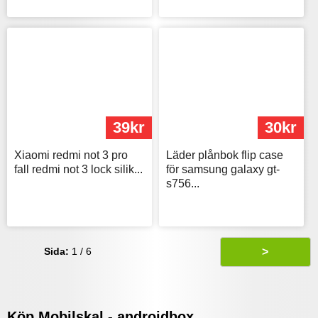
39kr
30kr
Xiaomi redmi not 3 pro
Läder plånbok flip case
fall redmi not 3 lock silik...
för samsung galaxy gt-
s756...
Sida:
1 / 6
>
Köp Mobilskal - androidbox