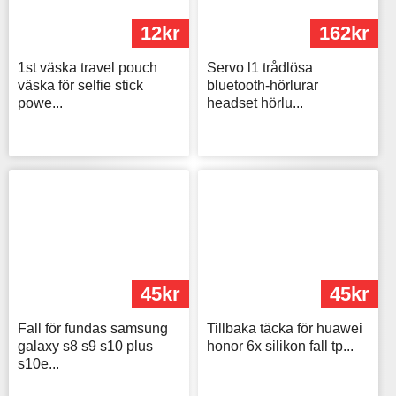
12kr
162kr
1st väska travel pouch
Servo l1 trådlösa
väska för selfie stick
bluetooth-hörlurar
powe...
headset hörlu...
45kr
45kr
Fall för fundas samsung
Tillbaka täcka för huawei
galaxy s8 s9 s10 plus
honor 6x silikon fall tp...
s10e...