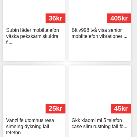
36kr
405kr
Subin läder mobiltelefon
Blt v998 två visa senior
väska pekskärm skuldra
mobiltelefon vibrationer ...
fi...
25kr
45kr
Vanzlife utomhus resa
Gkk xiaomi mi 5 telefon
simning dykning fall
case slim rustning fall fö...
telefon...