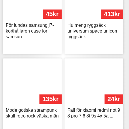
45kr
413kr
För fundas samsung j7-
Huimeng ryggsäck
korthållaren case för
universum space unicorn
samsun...
ryggsäck ...
135kr
24kr
Mode gotiska steampunk
Fall för xiaomi redmi not 9
skull retro rock väska män
8 pro 7 6 8t 9s 4x 5a ...
...