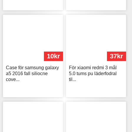
10kr
37kr
Case för samsung galaxy
För xiaomi redmi 3 mål
a5 2016 fall siliocne
5.0 tums pu läderfodral
cove...
til...