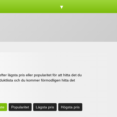
▼
er lägsta pris eller popularitet för att hitta det du
roduktlista och du kommer förmodligen hitta det
ste
Popularitet
Lägsta pris
Högsta pris