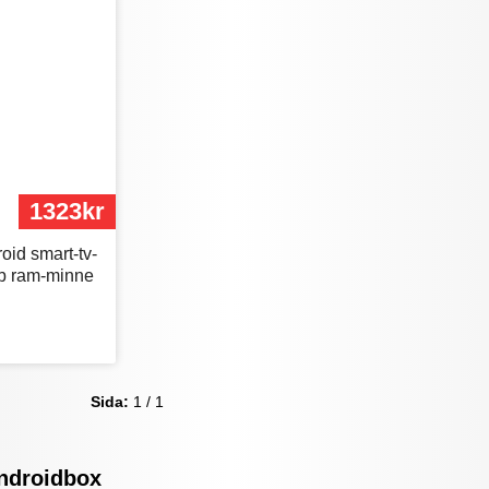
1323kr
id smart-tv-
b ram-minne
Sida:
1 / 1
androidbox