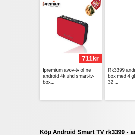
711kr
Ipremium avov-tv oline
Rk3399 andro
android 4k uhd smart-tv-
box med 4 g
box...
32 ...
Köp Android Smart TV rk3399 - 