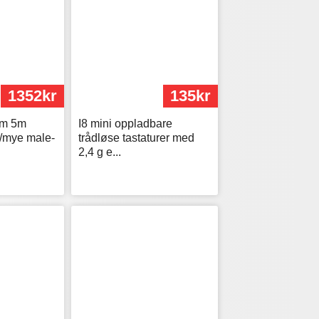
1352kr
135kr
3m 5m
I8 mini oppladbare
/mye male-
trådløse tastaturer med
2,4 g e...