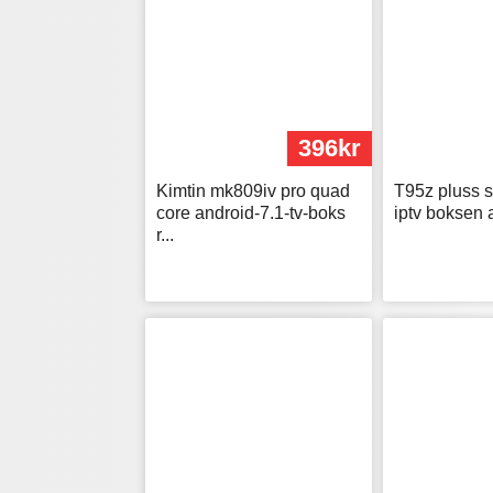
396kr
Kimtin mk809iv pro quad
T95z pluss s
core android-7.1-tv-boks
iptv boksen a
r...