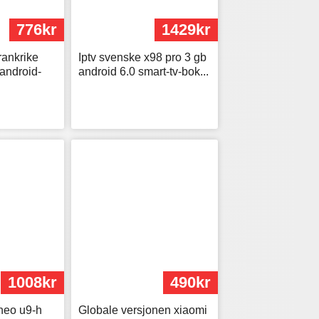
776kr
1429kr
rankrike
Iptv svenske x98 pro 3 gb
android-
android 6.0 smart-tv-bok...
1008kr
490kr
 neo u9-h
Globale versjonen xiaomi