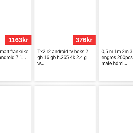
1163kr
376kr
mart frankrike
Tx2 r2 android-tv boks 2
0,5 m 1m 2m 
ndroid 7.1...
gb 16 gb h.265 4k 2.4 g
engros 200pcs
w...
male hdmi...