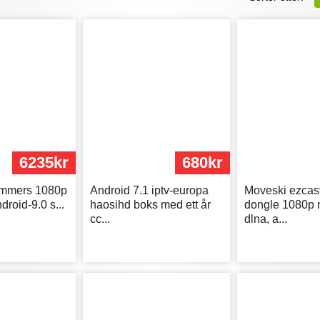
6235kr
680kr
ommers 1080p
Android 7.1 iptv-europa
Moveski ezcast
ndroid-9.0 s...
haosihd boks med ett år
dongle 1080p 
cc...
dlna, a...