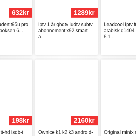
632kr
1289kr
ludert t95u pro
Iptv 1 år qhdtv iudtv subtv
Leadcool iptv f
boksen 6...
abonnement x92 smart
arabisk q1404 
a...
8.1-...
198kr
2160kr
itt-hd isdb-t
Ownice k1 k2 k3 android-
Original minix