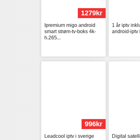
1279kr
Ipremium migo android
1 år iptv ink
smart strøm-tv-boks 4k-
android-iptv 
h.265...
996kr
Leadcool iptv i sverige
Digital satell