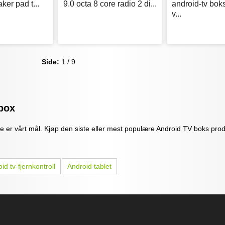
ker pad t...
9.0 octa 8 core radio 2 di...
android-tv bo
v...
Side:
1 / 9
box
e er vårt mål. Kjøp den siste eller mest populære Android TV boks produ
id tv-fjernkontroll
Android tablet