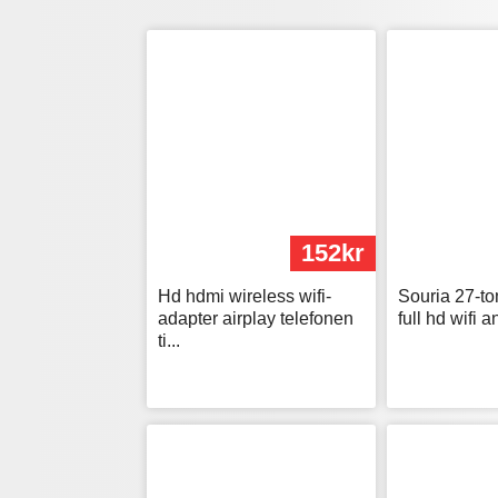
152kr
Hd hdmi wireless wifi-
Souria 27-t
adapter airplay telefonen
full hd wifi a
ti...