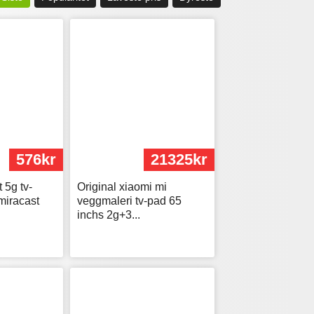
576kr
21325kr
 5g tv-
Original xiaomi mi
miracast
veggmaleri tv-pad 65
inchs 2g+3...