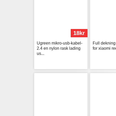
18kr
Ugreen mikro-usb-kabel-
Full dekning
2.4 en nylon rask lading
for xiaomi re
us...