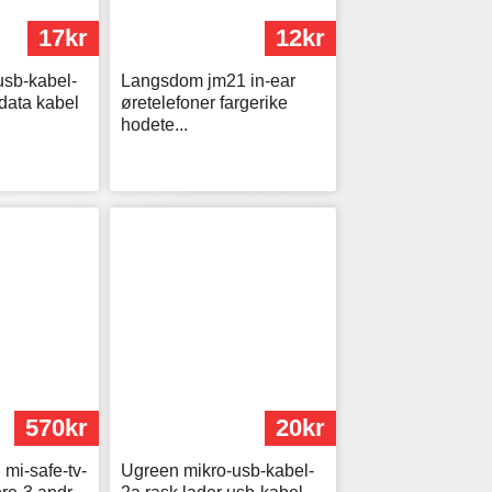
17kr
12kr
usb-kabel-
Langsdom jm21 in-ear
 data kabel
øretelefoner fargerike
hodete...
570kr
20kr
 mi-safe-tv-
Ugreen mikro-usb-kabel-