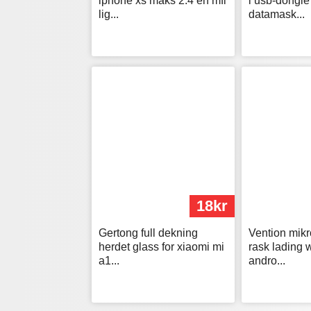
iphone xs maks 2.4 en mfi
i usb-dongle 
lig...
datamask...
18kr
Gertong full dekning
Vention mikr
herdet glass for xiaomi mi
rask lading w
a1...
andro...