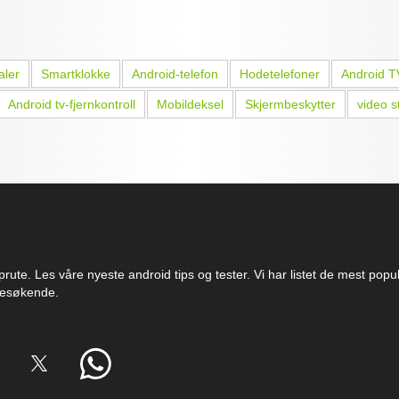
aler
Smartklokke
Android-telefon
Hodetelefoner
Android T
Android tv-fjernkontroll
Mobildeksel
Skjermbeskytter
video s
rute. Les våre nyeste android tips og tester. Vi har listet de mest pop
 besøkende.