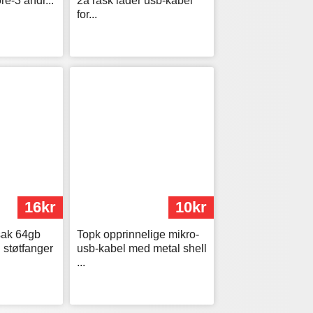
e-3 andr...
2a rask lader usb-kabel
for...
16kr
10kr
sak 64gb
Topk opprinnelige mikro-
g støtfanger
usb-kabel med metal shell
...