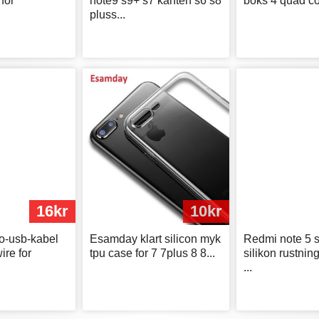
for
note9 s9+ s7 kanten s6 s8
boks 4 quad cor
pluss...
16kr
10kr
o-usb-kabel
Esamday klart silicon myk
Redmi note 5 
ire for
tpu case for 7 7plus 8 8...
silikon rustnin
...