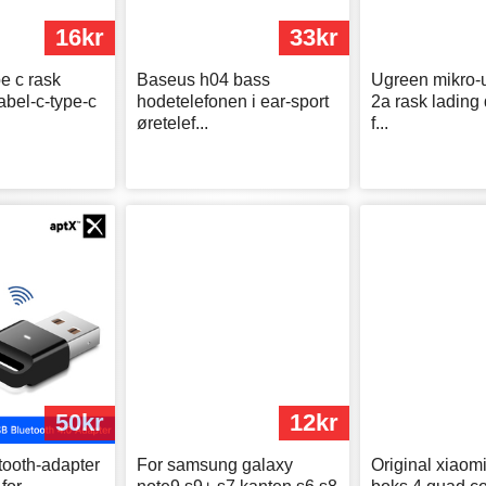
16kr
33kr
e c rask
Baseus h04 bass
Ugreen mikro-
abel-c-type-c
hodetelefonen i ear-sport
2a rask lading
øretelef...
f...
50kr
12kr
tooth-adapter
For samsung galaxy
Original xiaomi