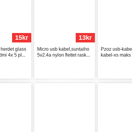
15kr
13kr
 herdet glass
Micro usb kabel,suntaiho
Pzoz usb-kabel
dmi 4x 5 pl...
5v2.4a nylon flettet rask...
kabel-xs maks x