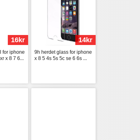
16kr
14kr
 for iphone
9h herdet glass for iphone
r x 8 7 6...
x 8 5 4s 5s 5c se 6 6s ...