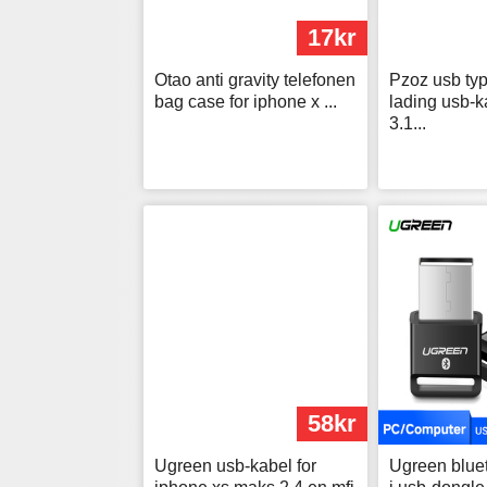
17kr
Otao anti gravity telefonen
Pzoz usb typ
bag case for iphone x ...
lading usb-k
3.1...
58kr
Ugreen usb-kabel for
Ugreen blue