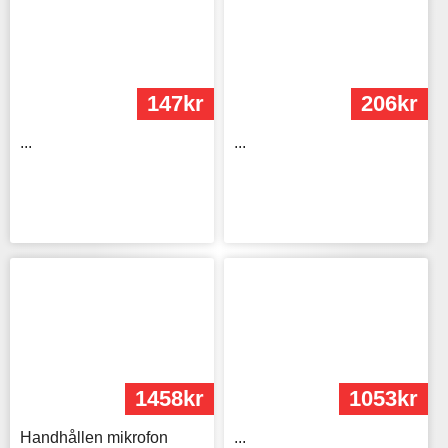
147kr
206kr
...
...
1458kr
1053kr
Handhållen mikrofon
...