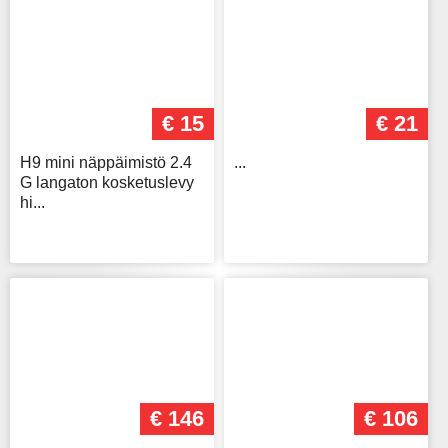
€ 15
€ 21
H9 mini näppäimistö 2.4
...
G langaton kosketuslevy
hi...
€ 146
€ 106