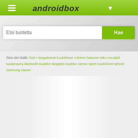
androidbox
▼
Hae
Sinä olet täällä:
Koti
>
langattomat kuulokkeet
>
Anime hatsune miku vocaloid
kaulanauha bluetooth-kuuloke langaton kuuloke stereo sport-kuulokkeet iphone
samsung xiaomi