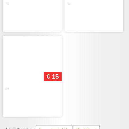
...
...
€ 15
...