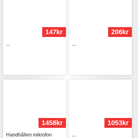
147kr
206kr
...
...
1458kr
1053kr
Handhållen mikrofon
...