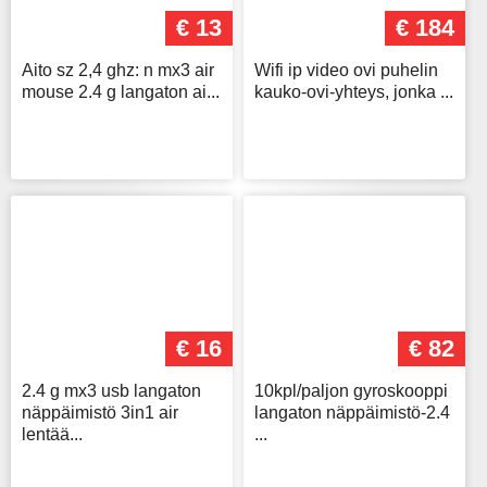
€ 13
€ 184
Aito sz 2,4 ghz: n mx3 air
Wifi ip video ovi puhelin
mouse 2.4 g langaton ai...
kauko-ovi-yhteys, jonka ...
€ 16
€ 82
2.4 g mx3 usb langaton
10kpl/paljon gyroskooppi
näppäimistö 3in1 air
langaton näppäimistö-2.4
lentää...
...