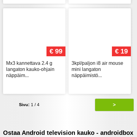
€ 99
€ 19
Mx3 kannettava 2.4 g
3kpl/paljon i8 air mouse
langaton kauko-ohjain
mini langaton
näppäim...
näppäimistö...
Sivu:
1 / 4
>
Ostaa Android television kauko - androidbox