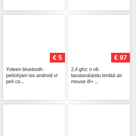
€ 5
€ 97
Yoteen bluetooth-
2,4 ghz: n v6-
peliohjain ios android vr
taustavalaistu lentää air
peli co...
mouse i8+ ...