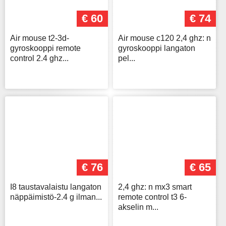
€ 60
€ 74
Air mouse t2-3d-
Air mouse c120 2,4 ghz: n
gyroskooppi remote
gyroskooppi langaton
control 2.4 ghz...
pel...
€ 76
€ 65
I8 taustavalaistu langaton
2,4 ghz: n mx3 smart
näppäimistö-2.4 g ilman...
remote control t3 6-
akselin m...