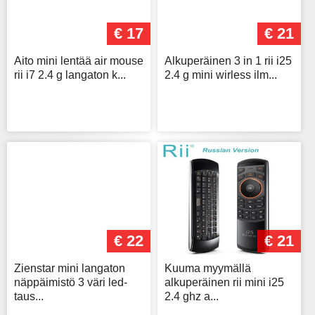
€ 17
€ 21
Aito mini lentää air mouse
Alkuperäinen 3 in 1 rii i25
rii i7 2.4 g langaton k...
2.4 g mini wirless ilm...
€ 22
€ 21
Zienstar mini langaton
Kuuma myymällä
näppäimistö 3 väri led-
alkuperäinen rii mini i25
taus...
2.4 ghz a...