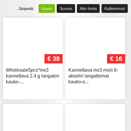
Järjestä:
Uusin
Suosio
Alin hinta
Kalleimmat
€ 38
€ 16
Wholesale5pcs*mx3
Kannettava mx3 mxiii 6-
kannettava 2.4 g langaton
akselin langattomat
kauko-...
kauko-o...